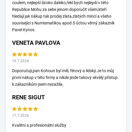
coulem, nejlepší široko daleko,řekl bych nejlepší v této
Republice.Mohu za sebe jenom doporučit všem,kteří
hledají jak nákup tak prodej zlata,zlatých mincí a všeho
související s Numismatikou apod.S úctou věrný zákazník
Pavel Kynos
VENETA PAVLOVA
19.7.2026
Doporučuji,pan Kohoun byl milí, férový a lidský.Je to můj
první nákup v této firmy a nikde jinde takový skvělý přístup
k zákazníkům jsem nezažila.
RENE SIGUT
17.7.2026
Kvalitní a profesionální služby