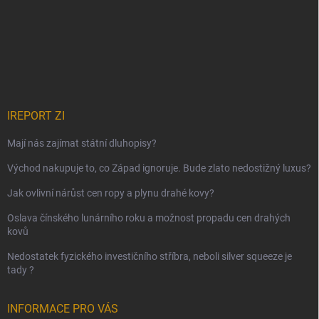
IREPORT ZI
Mají nás zajímat státní dluhopisy?
Východ nakupuje to, co Západ ignoruje. Bude zlato nedostižný luxus?
Jak ovlivní nárůst cen ropy a plynu drahé kovy?
Oslava čínského lunárního roku a možnost propadu cen drahých
kovů
Nedostatek fyzického investičního stříbra, neboli silver squeeze je
tady ?
INFORMACE PRO VÁS