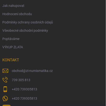
Jak nakupovat
Hodnocení obchodu
Podmínky ochrany osobních údajů
Všeobecné obchodní podmínky
Poptáváme
VÝKUP ZLATA
KONTAKT
obchod
@
zi-numismatika.cz
739 305 813
+420 739305813
+420 739305813