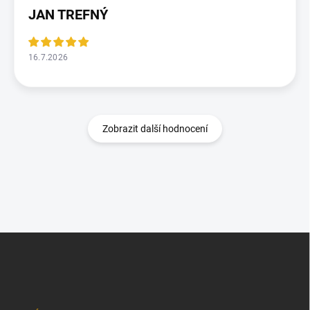
JAN TREFNÝ
16.7.2026
Zobrazit další hodnocení
Z
á
p
a
t