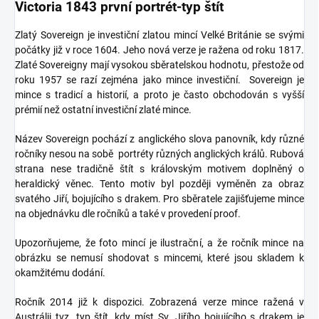
Victoria 1843 první portrét-typ štít
Zlatý Sovereign je investiční zlatou mincí Velké Británie se svými
počátky již v roce 1604. Jeho nová verze je ražena od roku 1817.
Zlaté Sovereigny mají vysokou sběratelskou hodnotu, přestože od
roku 1957 se razí zejména jako mince investiční. Sovereign je
mince s tradicí a historií, a proto je často obchodován s vyšší
prémií než ostatní investiční zlaté mince.
Název Sovereign pochází z anglického slova panovník, kdy různé
ročníky nesou na sobě portréty různých anglických králů. Rubová
strana nese tradičně štít s královským motivem doplněný o
heraldický věnec. Tento motiv byl později vyměněn za obraz
svatého Jiří, bojujícího s drakem. Pro sběratele zajišťujeme mince
na objednávku dle ročníků a také v provedení proof.
Upozorňujeme, že foto mincí je ilustrační, a že ročník mince na
obrázku se nemusí shodovat s mincemi, které jsou skladem k
okamžitému dodání.
Ročník 2014 již k dispozici. Zobrazená verze mince ražená v
Austrálii tvz. typ štít, kdy míst Sv. Jiřího bojujícího s drakem je