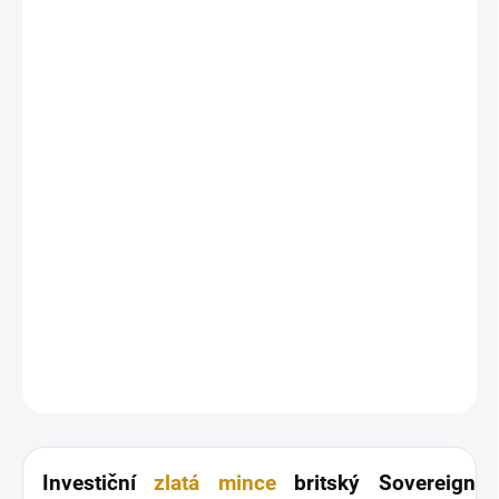
MŮŽEME
DORUČIT DO:
10.8.2026
MOŽNOSTI
DORUČENÍ
−
+
Přidat do košíku
Investiční
zlatá mince
britský Sovereign - Victoria první portrét (typ
štít) sovereign. Upozorňujeme, že foto mincí je ilustrační, a že
ročník mince na obrázku se nemusí shodovat s mincemi, které
jsou skladem k okamžitému dodání.
DETAILNÍ INFORMACE
ZEPTAT SE
HLÍDAT
Uložit
Investiční
zlatá mince
britský Sovereign