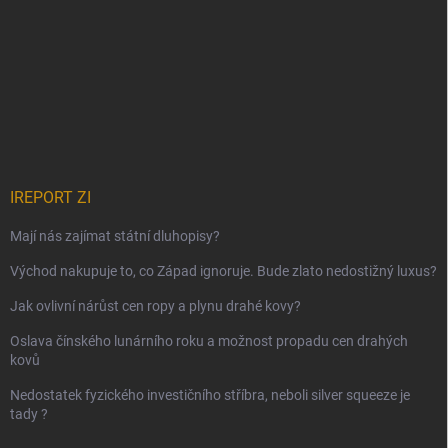
IREPORT ZI
Mají nás zajímat státní dluhopisy?
Východ nakupuje to, co Západ ignoruje. Bude zlato nedostižný luxus?
Jak ovlivní nárůst cen ropy a plynu drahé kovy?
Oslava čínského lunárního roku a možnost propadu cen drahých
kovů
Nedostatek fyzického investičního stříbra, neboli silver squeeze je
tady ?