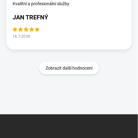
Kvalitní a profesionální služby
JAN TREFNÝ
16.7.2026
Zobrazit další hodnocení
Z
á
p
a