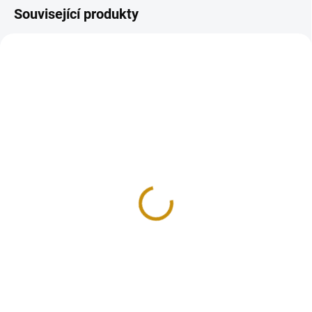
Související produkty
GOLD-DVOULIBRA-1887
NA OBJEDNÁVKU 10 DNŮ
Zlatá mince britská
Dvoulibra-Victoria 1887
96 243 Kč
Do košíku
Zlatá dvoulibra je zlatou mincí
Velké Británie od roku 1820, kdy
byla ražena pro George III.. Na...