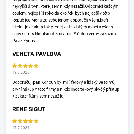
nejvyšší úrovni,které jsem nikdy nezažil.Odborníci každým
coulem, nejlepší široko daleko,řekl bych nejlepší v této
Republice.Mohu za sebe jenom doporučit všem,kteří
hledají jak nákup tak prodej zlata,zlatých mincí a všeho
související s Numismatikou apod.S úctou věrný zákazník
Pavel Kynos
VENETA PAVLOVA
19.7.2026
Doporučuji,pan Kohoun byl milí, férový a lidský.Je to můj
první nákup v této firmy a nikde jinde takový skvělý přístup
k zákazníkům jsem nezažila.
RENE SIGUT
17.7.2026