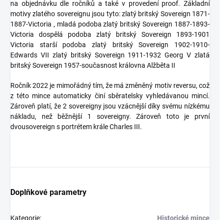
na objednávku dle ročníků a také v provedení proof. Základní
motivy zlatého sovereignu jsou tyto: zlatý britský Sovereign 1871-
1887-Victoria , mladá podoba zlatý britský Sovereign 1887-1893-
Victoria dospělá podoba zlatý britský Sovereign 1893-1901
Victoria starší podoba zlatý britský Sovereign 1902-1910-
Edwards VII zlatý britský Sovereign 1911-1932 Georg V zlatá
britský Sovereign 1957-současnost královna Alžběta II
Ročník 2022 je mimořádný tím, že má změněný motiv reversu, což
z této mince automaticky činí sběratelsky vyhledávanou mincí.
Zároveň platí, že 2 sovereigny jsou vzácnější díky svému nízkému
nákladu, než běžnější 1 sovereigny. Zároveň toto je první
dvousovereign s portrétem krále Charles III.
Doplňkové parametry
Kategorie
:
Historické mince