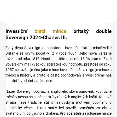
Investiční
zlatá mince
britský double
Sovereign 2024-Charles III.
Zlatý dvou Sovereign je mohutnou investiční zlatou mincí Velké
Británie se svými počátky již v roce 1604. Jeho nová verze je
ražena od roku 1817. Hmotnost této mince je 15.96 gramu. Zlaté
Sovereigny mají vysokou sběratelskou hodnotu, přestože od roku
1957 se razí zejména jako mince investiční. Sovereign je mince s
tradicí a historií, a proto je často obchodován s vyšší prémií než
ostatní investiční zlaté mince.
Název Sovereign pochází z anglického slova panovník, kdy různé
ročníky nesou na sobě portréty různých anglických králů. Rubová
strana nese tradičně štít s královským motivem doplněný o
heraldický věnec. Tento motiv byl později vyměněn za obraz
svatého Jiří, bojujícího s drakem. Pro sběratele zajišťujeme mince