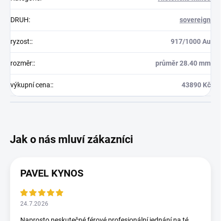
DRUH
:
sovereign
ryzost:
:
917/1000 Au
rozměr:
:
průměr 28.40 mm
výkupní cena:
:
43890 Kč
PAVEL KYNOS
24.7.2026
Naprosto neskutečné,férové,profesionální jednání na té