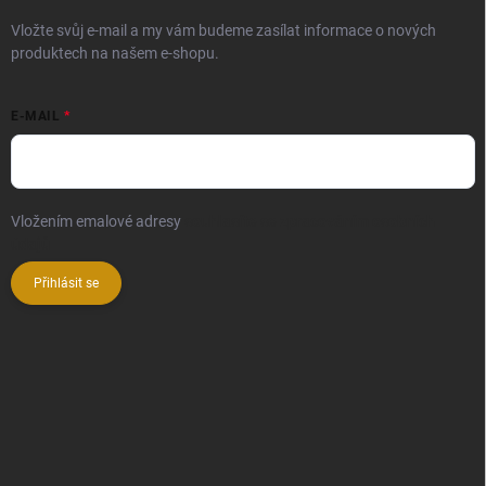
Vložte svůj e-mail a my vám budeme zasílat informace o nových
produktech na našem e-shopu.
E-MAIL
Vložením emalové adresy
souhlasíte se zpracováním osobních
údajů
Přihlásit se