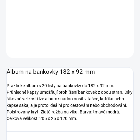
Album na bankovky 182 x 92 mm
Praktické album s 20 listy na bankovky do 182 x 92 mm.
DETAILNÍ INFORMACE
ZEPTAT SE
HLÍDAT
Uložit
Album na bankovky 182 x 92 mm
Praktické album s 20 listy na bankovky do 182 x 92 mm.
Průhledné kapsy umožňují prohlížení bankovek z obou stran.
Díky
šikovné velikosti lze album snadno nosit v tašce, kufříku nebo
kapse saka, a je proto ideální pro cestování nebo obchodování.
Polstrovaný kryt.
Zlatá ražba na víku.
Barva: tmavě modrá.
Celková velikost: 205 x 25 x 120 mm.