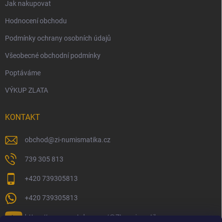
Jak nakupovat
Hodnocení obchodu
Podmínky ochrany osobních údajů
Všeobecné obchodní podmínky
Poptáváme
VÝKUP ZLATA
KONTAKT
obchod
@
zi-numismatika.cz
739 305 813
+420 739305813
+420 739305813
https://www.youtube.com/@ZInumismatika