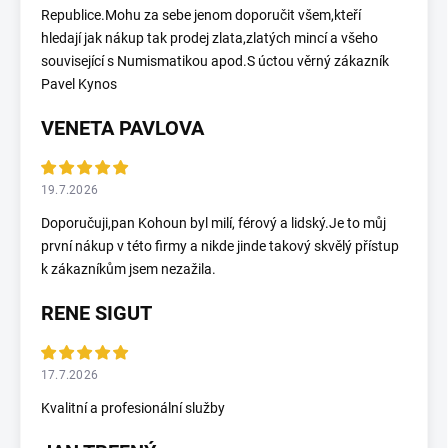
Republice.Mohu za sebe jenom doporučit všem,kteří
hledají jak nákup tak prodej zlata,zlatých mincí a všeho
související s Numismatikou apod.S úctou věrný zákazník
Pavel Kynos
VENETA PAVLOVA
19.7.2026
Doporučuji,pan Kohoun byl milí, férový a lidský.Je to můj
první nákup v této firmy a nikde jinde takový skvělý přístup
k zákazníkům jsem nezažila.
RENE SIGUT
17.7.2026
Kvalitní a profesionální služby