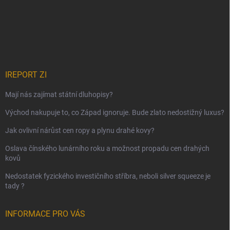
IREPORT ZI
Mají nás zajímat státní dluhopisy?
Východ nakupuje to, co Západ ignoruje. Bude zlato nedostižný luxus?
Jak ovlivní nárůst cen ropy a plynu drahé kovy?
Oslava čínského lunárního roku a možnost propadu cen drahých
kovů
Nedostatek fyzického investičního stříbra, neboli silver squeeze je
tady ?
INFORMACE PRO VÁS