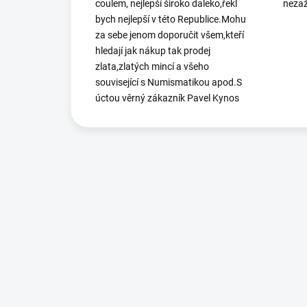
coulem, nejlepší široko daleko,řekl
nezaž
bych nejlepší v této Republice.Mohu
za sebe jenom doporučit všem,kteří
hledají jak nákup tak prodej
zlata,zlatých mincí a všeho
související s Numismatikou apod.S
úctou věrný zákazník Pavel Kynos