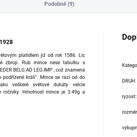
Podobné (9)
Dop
 1928
ětovým platidlem již od rok 1586. Líc
né zbroji. Rub mince nese tabulku s
Katego
EDER BELG.AD LEG.IMP , což znamená
e podřízené králi". Mince se razí od do
DRUH
:
jako veškeré světové dukáty velcie
me ročníky. Hmotnost mince je 3.49g a
ryzost:
rozměr
výkupn