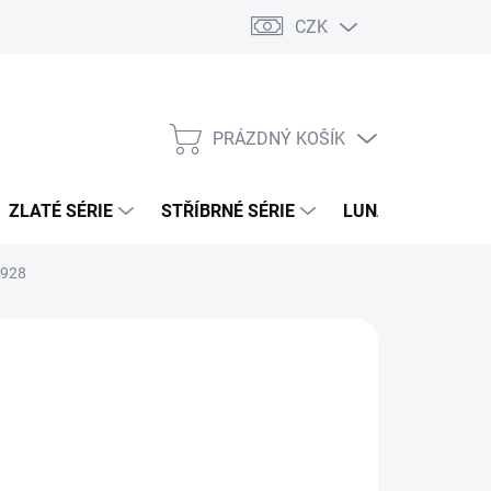
CZK
PRÁZDNÝ KOŠÍK
NÁKUPNÍ
KOŠÍK
ZLATÉ SÉRIE
STŘÍBRNÉ SÉRIE
LUNÁRNÍ SÉRIE
1928
026
MOŽNOSTI DORUČENÍ