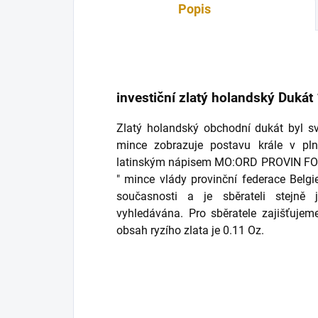
Popis
investiční zlatý holandský Dukát
Zlatý holandský obchodní dukát byl sv
mince zobrazuje postavu krále v pl
latinským nápisem MO:ORD PROVIN FO
" mince vlády provinční federace Belgi
současnosti a je sběrateli stejně 
vyhledávána. Pro sběratele zajišťuje
obsah ryzího zlata je 0.11 Oz.