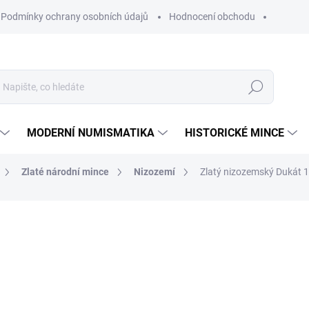
Podmínky ochrany osobních údajů
Hodnocení obchodu
Hledat
MODERNÍ NUMISMATIKA
HISTORICKÉ MINCE
Zlaté národní mince
Nizozemí
Zlatý nizozemský Dukát 
ní
ZNAČKA:
HOLANDSKÁ KRÁLOVSKÁ MINCOVNA
19 808 Kč
Měrná
SKLADEM
cena:
MŮŽEME DORUČIT DO:
12.8.2