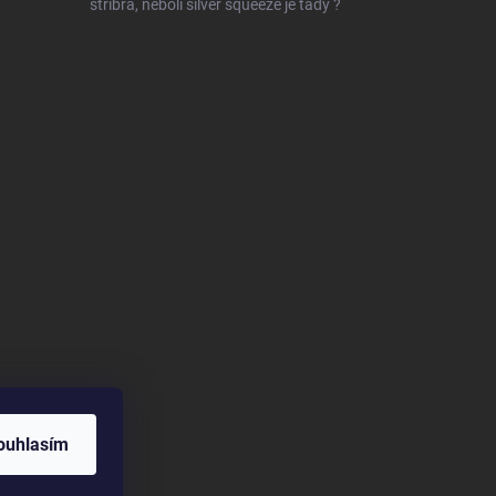
stříbra, neboli silver squeeze je tady ?
ouhlasím