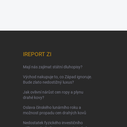
IREPORT ZI
Mají nás zajímat státní dluhopisy?
Východ nakupuje to, co Západ ignoruje.
Bude zlato nedostižný luxus?
Jak ovlivní nárůst cen ropy a plynu
drahé kovy?
Oslava čínského lunárního roku a
možnost propadu cen drahých kovů
Nedostatek fyzického investičního