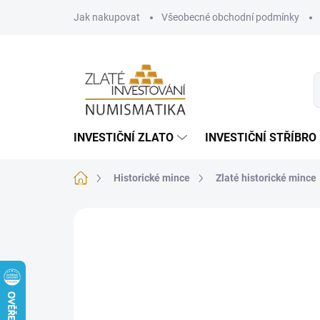
Přejít
Jak nakupovat
Všeobecné obchodní podmínky
na
obsah
INVESTIČNÍ ZLATO
INVESTIČNÍ STŘÍBRO
Domů
Historické mince
Zlaté historické mince
Neohodnoceno
Podrobnosti hodnoce