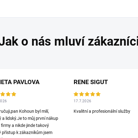
ETA PAVLOVA
RENE SIGUT
2026
17.7.2026
učuji,pan Kohoun byl milí,
Kvalitní a profesionální služby
ý a lidský.Je to můj první nákup
o firmy a nikde jinde takový
ý přístup k zákazníkům jsem