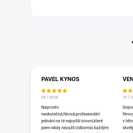
PAVEL KYNOS
VEN
24.7.2026
19.7.
Naprosto
Dopor
neskutečné,férové,profesionální
férov
jednání na té nejvyšší úrovni,které
v tét
jsem nikdy nezažil.Odborníci každým
skvěl