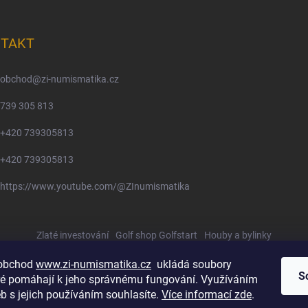
TAKT
obchod
@
zi-numismatika.cz
739 305 813
+420 739305813
+420 739305813
https://www.youtube.com/@ZInumismatika
Zlaté investování
Golf shop Golfstart
Houby a bylinky
 obchod
www.zi-numismatika.cz
ukládá soubory
S
eré pomáhají k jeho správnému fungování. Využíváním
b s jejich používáním souhlasíte.
Více informací zde
.